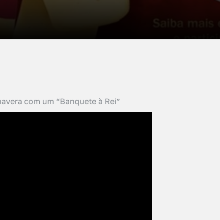
imavera com um “Banquete à Rei”