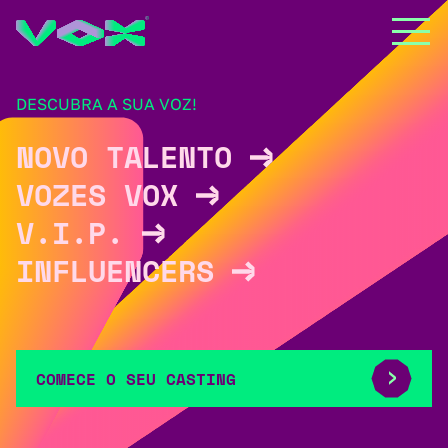
DESCUBRA A SUA VOZ!
NOVO TALENTO
VOZES VOX
V.I.P.
INFLUENCERS
COMECE O SEU CASTING