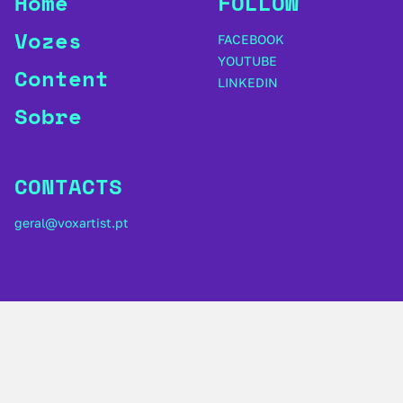
Home
FOLLOW
Vozes
FACEBOOK
YOUTUBE
Content
LINKEDIN
Sobre
CONTACTS
geral@voxartist.pt