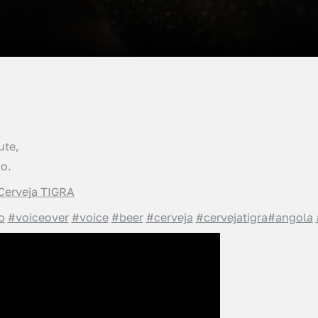
ute,
o.
Cerveja TIGRA
o
#voiceover
#voice
#beer
#cerveja
#cervejatigra
#angola