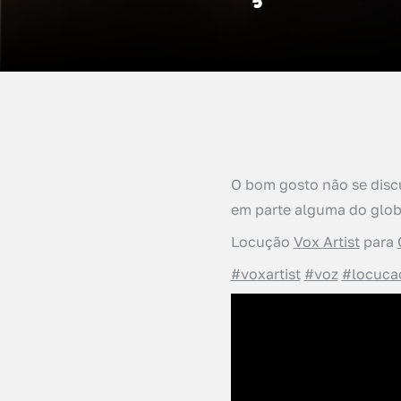
O bom gosto não se disc
em parte alguma do glob
Locução
Vox Artist
para
#voxartist
#voz
#locuca