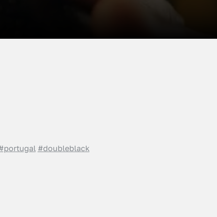
#portugal
#doubleblack