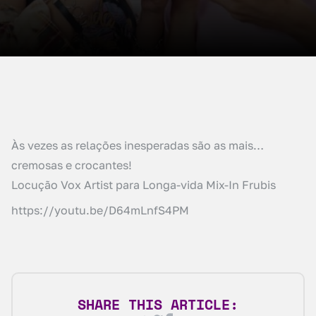
Às vezes as relações inesperadas são as mais…
cremosas e crocantes!
Locução Vox Artist para Longa-vida Mix-In Frubis
https://youtu.be/D64mLnfS4PM
SHARE THIS ARTICLE: