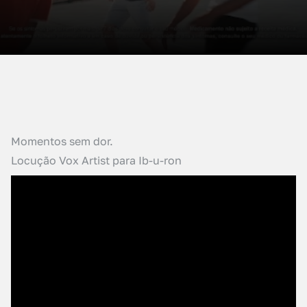
Momentos sem dor.
Locução Vox Artist para Ib-u-ron