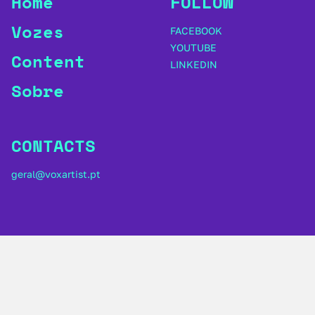
Home
FOLLOW
Vozes
FACEBOOK
YOUTUBE
Content
LINKEDIN
Sobre
CONTACTS
geral@voxartist.pt