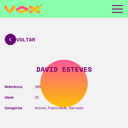
VOLTAR
DAVID ESTEVES
Referência
385
Idade
32
Categorias
Atores, Publicidade, Narrador