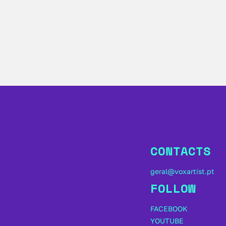
CONTACTS
geral@voxartist.pt
FOLLOW
FACEBOOK
YOUTUBE