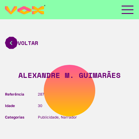
VOLTAR
ALEXANDRE M. GUIMARÃES
Referência
287
Idade
30
Categorias
Publicidade, Narrador