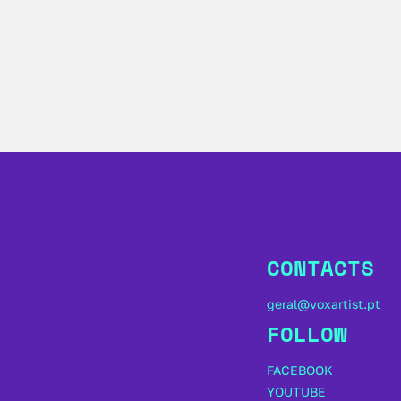
CONTACTS
geral@voxartist.pt
FOLLOW
FACEBOOK
YOUTUBE