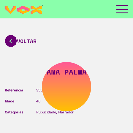
VOLTAR
ANA PALMA
Referência
355
Idade
40
Categorias
Publicidade, Narrador