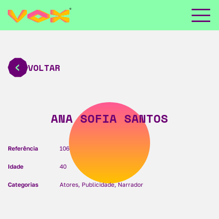
VOLTAR
ANA SOFIA SANTOS
Referência
106
Idade
40
Categorias
Atores, Publicidade, Narrador