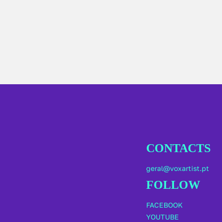
CONTACTS
geral@voxartist.pt
FOLLOW
FACEBOOK
YOUTUBE