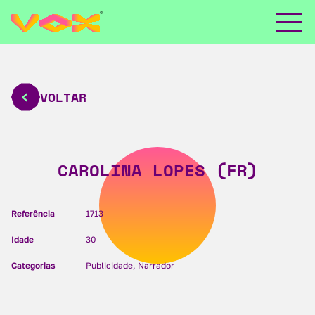
VOLTAR
CAROLINA LOPES (FR)
Referência
1713
Idade
30
Categorias
Publicidade, Narrador