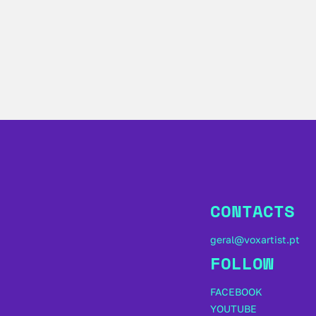
CONTACTS
geral@voxartist.pt
FOLLOW
FACEBOOK
YOUTUBE