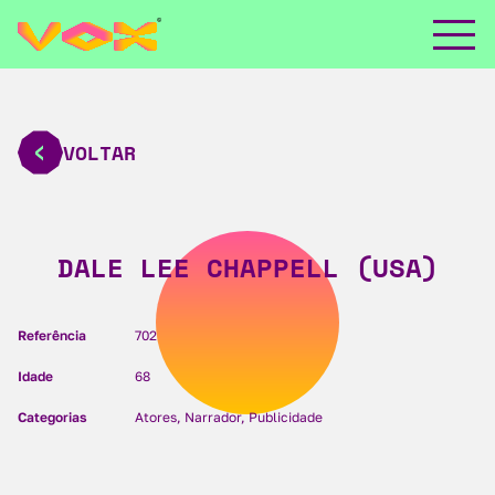
VOLTAR
DALE LEE CHAPPELL (USA)
Referência
702
Idade
68
Categorias
Atores, Narrador, Publicidade