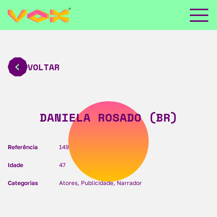
VOLTAR
DANIELA ROSADO (BR)
Referência
149
Idade
47
Categorias
Atores, Publicidade, Narrador