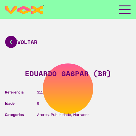
VOLTAR
EDUARDO GASPAR (BR)
Referência
311
Idade
9
Categorias
Atores, Publicidade, Narrador