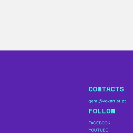
CONTACTS
geral@voxartist.pt
FOLLOW
FACEBOOK
YOUTUBE