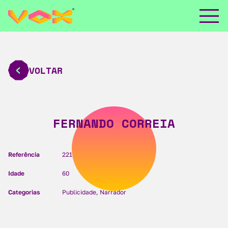
VOLTAR
FERNANDO CORREIA
Referência
221
Idade
60
Categorias
Publicidade, Narrador