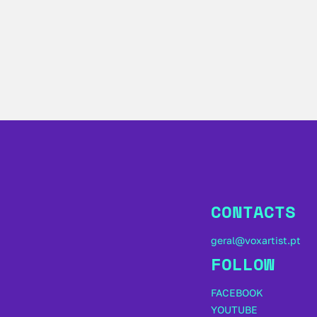
CONTACTS
geral@voxartist.pt
FOLLOW
FACEBOOK
YOUTUBE