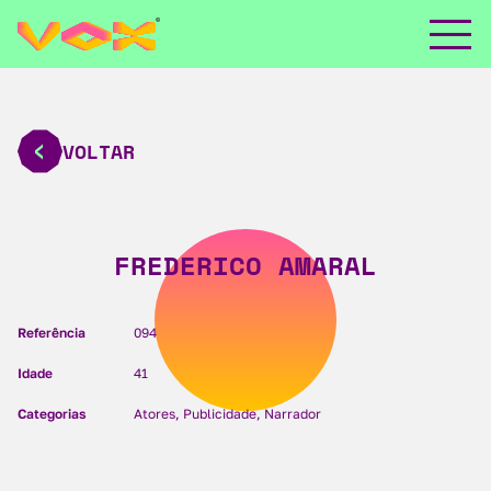
VOLTAR
FREDERICO AMARAL
Referência
094
Idade
41
Categorias
Atores, Publicidade, Narrador