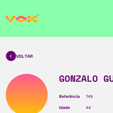
VOLTAR
GONZALO G
Referência
749
Idade
44