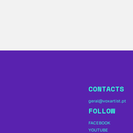
CONTACTS
geral@voxartist.pt
FOLLOW
FACEBOOK
YOUTUBE