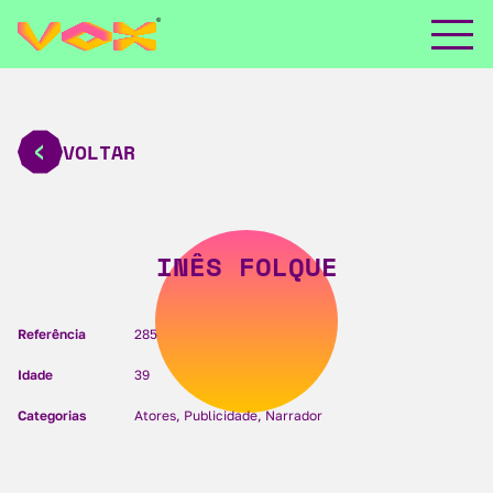
VOLTAR
INÊS FOLQUE
Referência
285
Idade
39
Categorias
Atores, Publicidade, Narrador