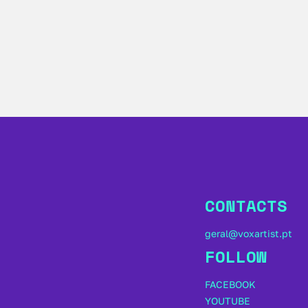
CONTACTS
geral@voxartist.pt
FOLLOW
FACEBOOK
YOUTUBE