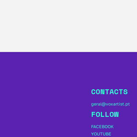
CONTACTS
geral@voxartist.pt
FOLLOW
FACEBOOK
YOUTUBE