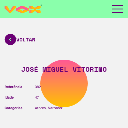
VOLTAR
JOSÉ MIGUEL VITORINO
Referência
382
Idade
47
Categorias
Atores, Narrador