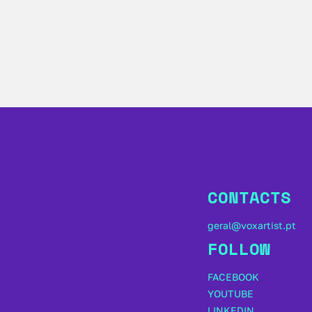
CONTACTS
geral@voxartist.pt
FOLLOW
FACEBOOK
YOUTUBE
LINKEDIN