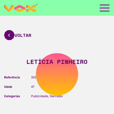
VOLTAR
LETÍCIA PINHEIRO
Referência
301
Idade
47
Categorias
Publicidade, Narrador