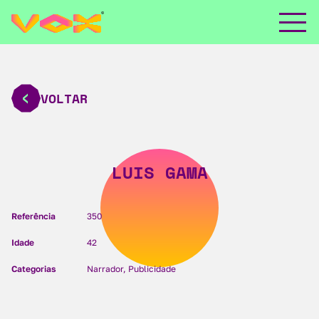
VOLTAR
LUIS GAMA
Referência
350
Idade
42
Categorias
Narrador, Publicidade