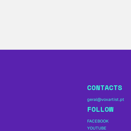
CONTACTS
geral@voxartist.pt
FOLLOW
FACEBOOK
YOUTUBE