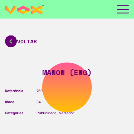
VOLTAR
MANON (ENG)
Referência
760
Idade
34
Categorias
Publicidade, Narrador