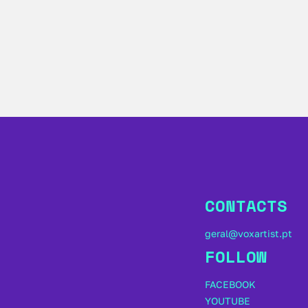
CONTACTS
geral@voxartist.pt
FOLLOW
FACEBOOK
YOUTUBE