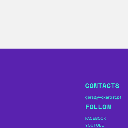
CONTACTS
geral@voxartist.pt
FOLLOW
FACEBOOK
YOUTUBE