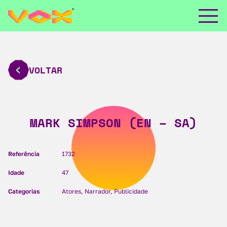
VOLTAR
MARK SIMPSON (EN – SA)
Referência
1732
Idade
47
Categorias
Atores, Narrador, Publicidade