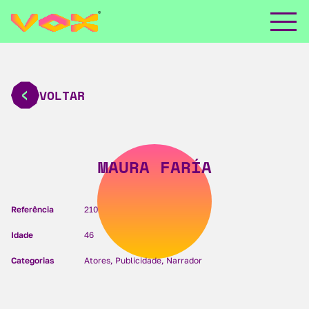
VOLTAR
MAURA FARÍA
Referência
210
Idade
46
Categorias
Atores, Publicidade, Narrador