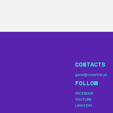
CONTACTS
geral@voxartist.pt
FOLLOW
FACEBOOK
YOUTUBE
LINKEDIN