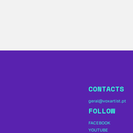
CONTACTS
geral@voxartist.pt
FOLLOW
FACEBOOK
YOUTUBE