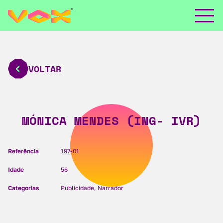
VOLTAR
MÓNICA MENDES (ING- IVR)
Referência
197-01
Idade
56
Categorias
Publicidade, Narrador