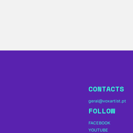
CONTACTS
geral@voxartist.pt
FOLLOW
FACEBOOK
YOUTUBE