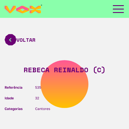
VOLTAR
REBECA REINALDO (C)
Referência
535
Idade
32
Categorias
Cantores