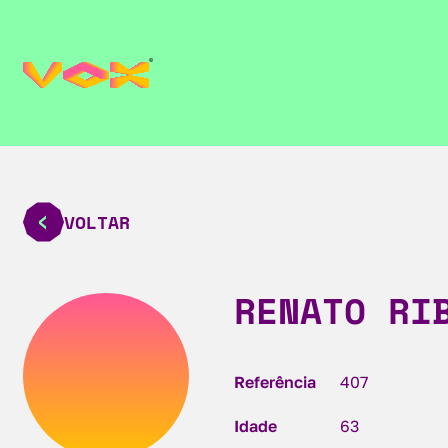
VOLTAR
RENATO RI
Referência
407
Idade
63