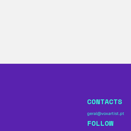
CONTACTS
geral@voxartist.pt
FOLLOW