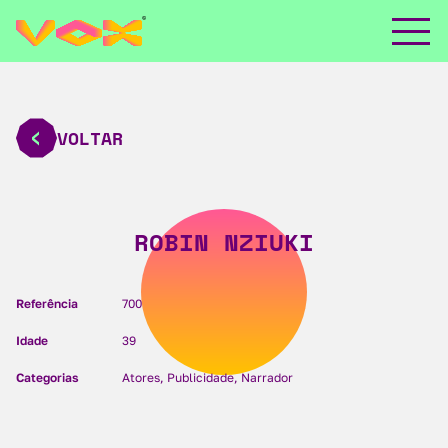
VOLTAR
ROBIN NZIUKI
Referência
700
Idade
39
Categorias
Atores, Publicidade, Narrador