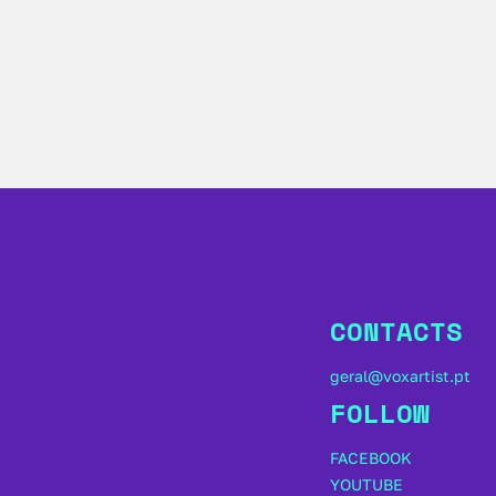
CONTACTS
geral@voxartist.pt
FOLLOW
FACEBOOK
YOUTUBE