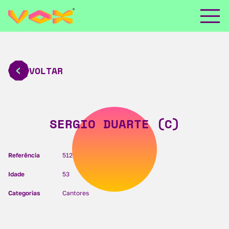
VOLTAR
SERGIO DUARTE (C)
Referência
512
Idade
53
Categorias
Cantores