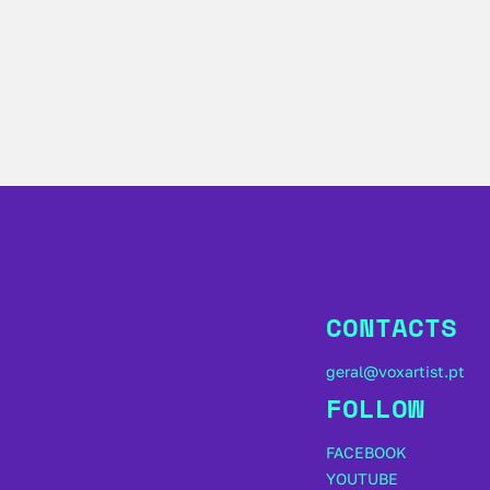
CONTACTS
geral@voxartist.pt
FOLLOW
FACEBOOK
YOUTUBE