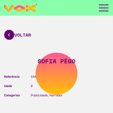
VOLTAR
SOFIA PÊGO
Referência
144
Idade
8
Categorias
Publicidade, Narrador