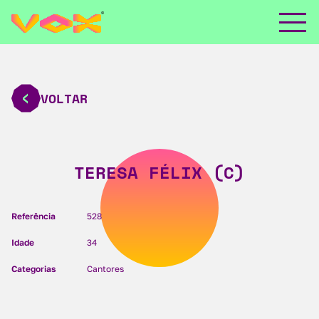
VOLTAR
TERESA FÉLIX (C)
Referência
528
Idade
34
Categorias
Cantores